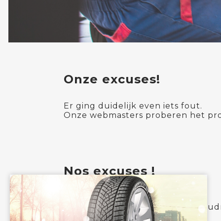
Onze excuses!
Er ging duidelijk even iets fout.
Onze webmasters proberen het pro
Nos excuses !
Une erreur s'est produite.
Nos webmasters tentent de résoudr