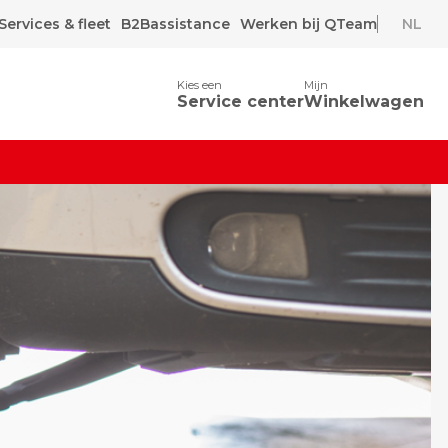
Services & fleet
B2Bassistance
Werken bij QTeam
NL
Kies een
Mijn
Service center
Winkelwagen