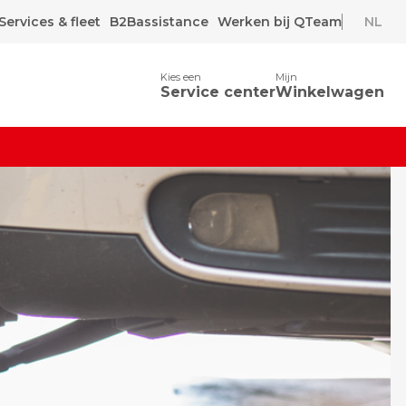
Services & fleet
B2Bassistance
Werken bij QTeam
NL
Kies een
Mijn
Service center
Winkelwagen