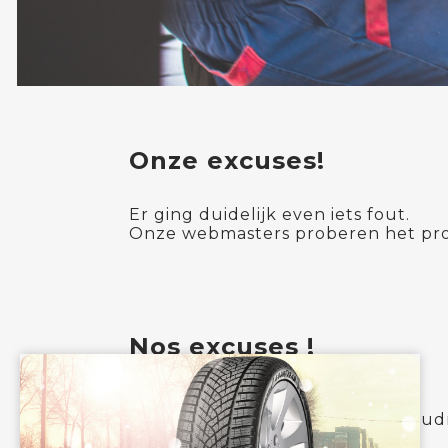
Onze excuses!
Er ging duidelijk even iets fout.
Onze webmasters proberen het pro
Nos excuses !
Une erreur s'est produite.
Nos webmasters tentent de résoudr