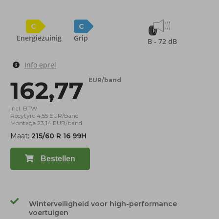
C
C
Energiezuinig
Grip
B - 72 dB
Info eprel
162,77
EUR/band
incl. BTW
Recytyre 4,55 EUR/band
Montage 23,14 EUR/band
Maat:
215/60 R 16 99H
Bestellen
Winterveiligheid voor high-performance
voertuigen