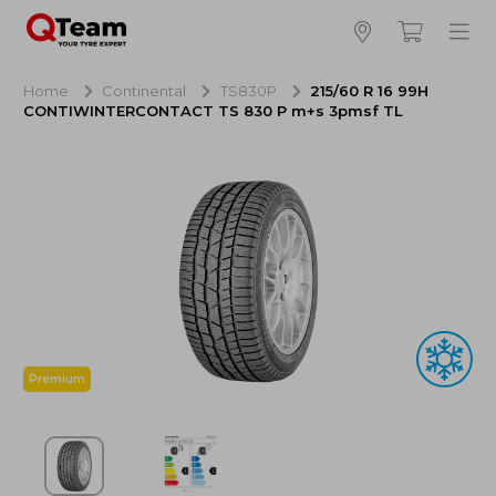
Bijna klaar!
4
Hoeveel banden wilt u bestellen?
Home
Continental
TS830P
215/60 R 16 99H
CONTIWINTERCONTACT TS 830 P m+s 3pmsf TL
Aankoop banden
NaN EUR
Montage
NaN EUR
Recytyre
NaN EUR
Totaal inclusief BTW:
NaN EUR
Bestellen
Annuleren
Premium