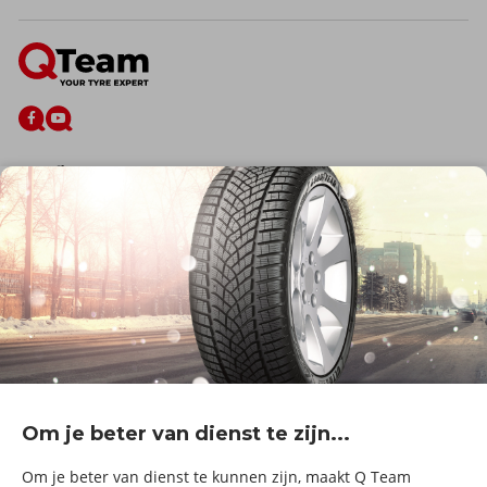
De firma
Wie zijn wij?
Blog
Onze dienstverlening
Banden
Velgen
Diensten
Afspraak Maken
Informatie over
Professionele voertuigen
Corporate
Services & fleet
Om je beter van dienst te zijn...
B2Bassistance
Werken bij QTeam
Om je beter van dienst te kunnen zijn, maakt Q Team