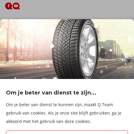
De firma
Wie zijn wij?
Blog
Onze dienstverlening
Banden
Velgen
Diensten
Afspraak Maken
Informatie over
Professionele voertuigen
Corporate
Services & fleet
Om je beter van dienst te zijn...
B2Bassistance
Werken bij QTeam
Om je beter van dienst te kunnen zijn, maakt Q Team
Maak een afspraak
gebruik van cookies. Als je onze site blijft gebruiken, ga je
akkoord met het gebruik van deze cookies.
Kies een service center