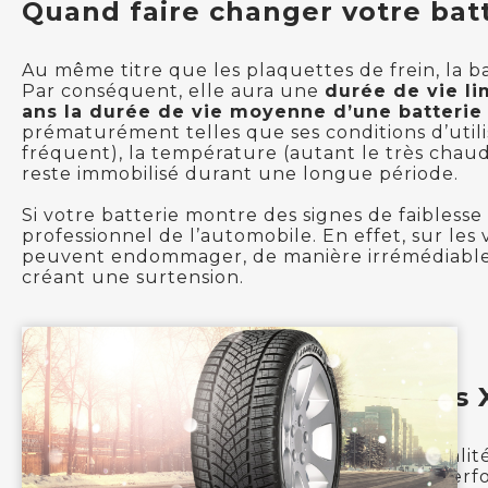
Quand faire changer votre batt
Au même titre que les plaquettes de frein, la ba
Par conséquent, elle aura une
durée de vie li
ans la durée de vie moyenne d’une batterie
prématurément telles que ses conditions d’utilis
fréquent), la température (autant le très chaud 
reste immobilisé durant une longue période.
Si votre batterie montre des signes de faiblesse 
professionnel de l’automobile. En effet, sur le
peuvent endommager, de manière irrémédiable, l
créant une surtension.
QTeam conseille les batteries
QTeam est particulièrement attentif à la qualité
sélectionné le fabricant XXX qui offre une perf