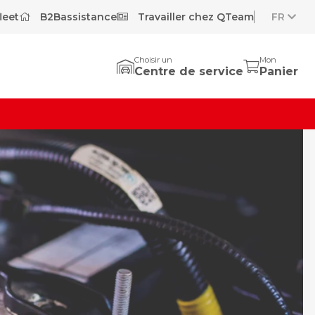
leet
B2Bassistance
Travailler chez QTeam
FR
Choisir un
Mon
Centre de service
Panier