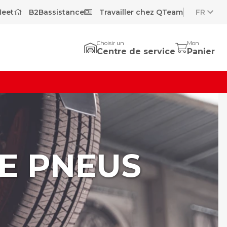
leet
B2Bassistance
Travailler chez QTeam
FR
Choisir un
Mon
Centre de service
Panier
E PNEUS