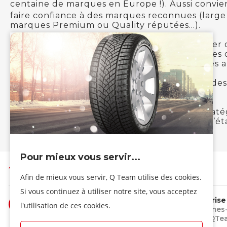
centaine de marques en Europe !). Aussi convien
faire confiance à des marques reconnues (large 
marques Premium ou Quality réputées…).
CONSEIL DE L’EXPERT :
Pensez à vous assurer 
l’homologation européenne et des marquages o
hiver ou 4 saisons) afin qu’ils soient conforme
Chez QTeam, nous sélectionnons pour vous des
assurer le meilleur rapport qualité/prix.
Vous ne parvenez pas à déterminer quelle catég
rendez-vous avec votre expert QTeam afin d’étab
Pour mieux vous servir...
Retour en Haut de page
Afin de mieux vous servir, Q Team utilise des cookies.
Si vous continuez à utiliser notre site, vous acceptez
L'entreprise
l'utilisation de ces cookies.
Qui sommes-
Le Blog QTe