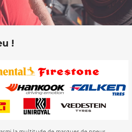
u !
x parmi la multitude de marques de pneus