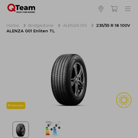
Bijna klaar!
4
Hoeveel banden wilt u bestellen?
Home
Bridgestone
ALENZA 001
235/55 R 18 100V
ALENZA 001 Enliten TL
Aankoop banden
NaN EUR
Montage
NaN EUR
Recytyre
NaN EUR
Totaal inclusief BTW:
NaN EUR
Bestellen
Annuleren
Premium