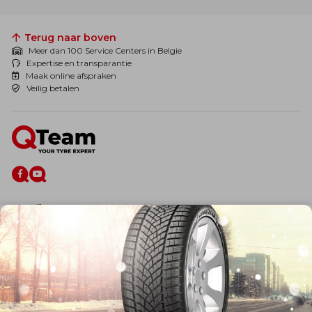
Terug naar boven
Meer dan 100 Service Centers in Belgie
Expertise en transparantie
Maak online afspraken
Veilig betalen
De firma
Wie zijn wij?
Blog
Onze dienstverlening
Banden
Velgen
Diensten
Afspraak Maken