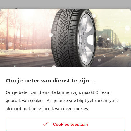
De firma
Wie zijn wij?
Blog
Onze dienstverlening
Banden
Velgen
Diensten
Afspraak Maken
Informatie over
Professionele voertuigen
Corporate
Services & fleet
Om je beter van dienst te zijn...
B2Bassistance
Werken bij QTeam
Om je beter van dienst te kunnen zijn, maakt Q Team
Maak een afspraak
gebruik van cookies. Als je onze site blijft gebruiken, ga je
akkoord met het gebruik van deze cookies.
Kies een service center
Cookies toestaan