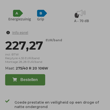
A
B
Energiezuinig
Grip
A - 70 dB
Info eprel
227,27
EUR/band
incl. BTW
Recytyre 4,55 EUR/band
Montage 28,28 EUR/band
Maat:
275/40 R 20 106W
Bestellen
Goede prestatie en veiligheid op een droge of
natte ondergrond