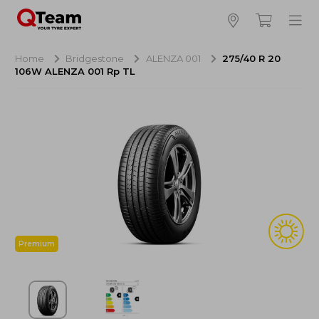
Bijna klaar!
4
Hoeveel banden wilt u bestellen?
Home
Bridgestone
ALENZA 001
275/40 R 20
106W ALENZA 001 Rp TL
Aankoop banden
NaN EUR
Montage
NaN EUR
Recytyre
NaN EUR
Totaal inclusief BTW:
NaN EUR
Bestellen
Annuleren
Premium