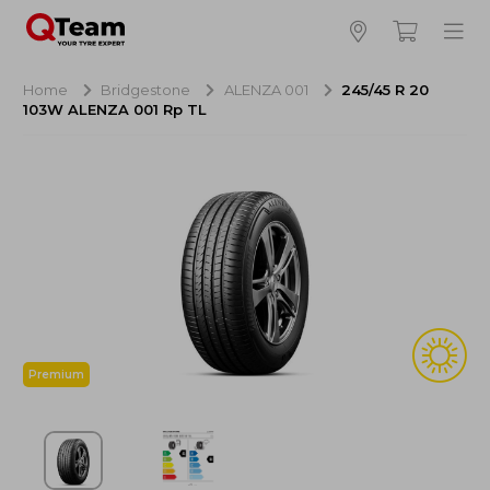
Bijna klaar!
4
Hoeveel banden wilt u bestellen?
Home
Bridgestone
ALENZA 001
245/45 R 20
103W ALENZA 001 Rp TL
Aankoop banden
NaN EUR
Montage
NaN EUR
Recytyre
NaN EUR
Totaal inclusief BTW:
NaN EUR
Bestellen
Annuleren
Premium