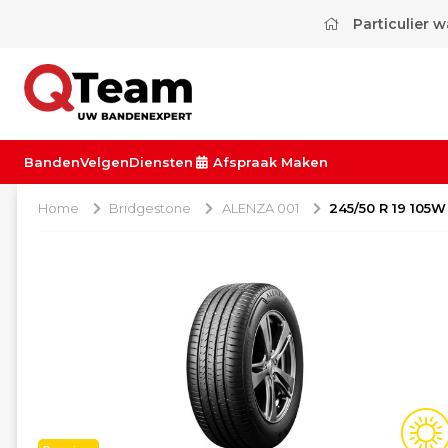
Particulier 
Banden
Velgen
Diensten
Afspraak Maken
Home
Bridgestone
ALENZA 001
245/50 R 19 105W