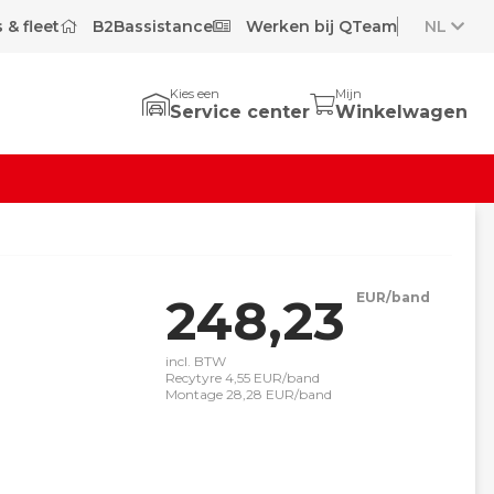
 & fleet
B2Bassistance
Werken bij QTeam
NL
Kies een
Mijn
Service center
Winkelwagen
248,23
EUR/band
incl. BTW
Recytyre 4,55 EUR/band
Montage 28,28 EUR/band