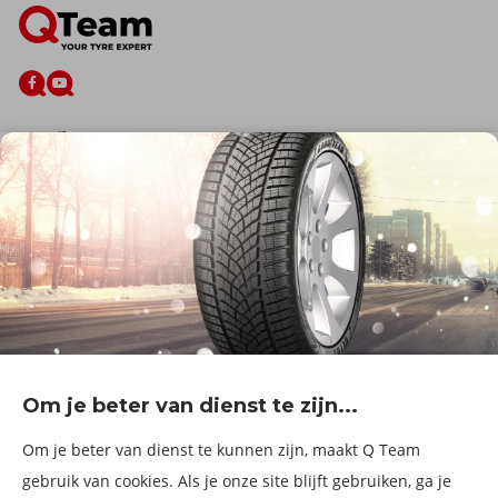
De firma
Wie zijn wij?
Blog
Onze dienstverlening
Banden
Velgen
Diensten
Afspraak Maken
Informatie over
Professionele voertuigen
Corporate
Services & fleet
Om je beter van dienst te zijn...
B2Bassistance
Werken bij QTeam
Om je beter van dienst te kunnen zijn, maakt Q Team
Maak een afspraak
gebruik van cookies. Als je onze site blijft gebruiken, ga je