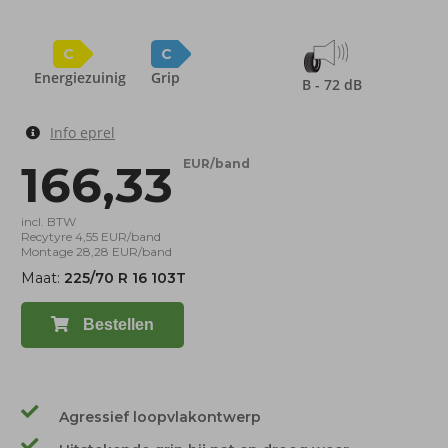
C
C
Energiezuinig
Grip
B - 72 dB
Info eprel
166,33
EUR/band
incl. BTW
Recytyre 4,55 EUR/band
Montage 28,28 EUR/band
Maat:
225/70 R 16 103T
Bestellen
Agressief loopvlakontwerp