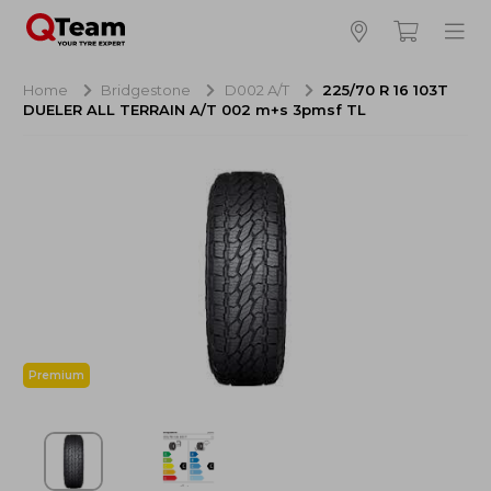
Bijna klaar!
4
Hoeveel banden wilt u bestellen?
Home
Bridgestone
D002 A/T
225/70 R 16 103T
DUELER ALL TERRAIN A/T 002 m+s 3pmsf TL
Aankoop banden
NaN EUR
Montage
NaN EUR
Recytyre
NaN EUR
Totaal inclusief BTW:
NaN EUR
Bestellen
Annuleren
Premium