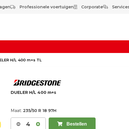
wagen
Professionele voertuigen
Corporate
Services
UELER H/L 400 m+s TL
DUELER H/L 400 m+s
Maat:
235/50 R 18 97H
4
Bestellen