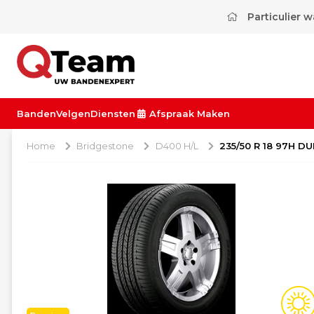
Particulier 
Banden
Velgen
Diensten
Afspraak Maken
Home
Bridgestone
D400 H/L
235/50 R 18 97H D