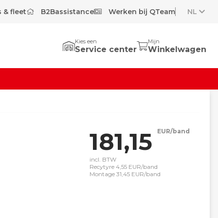
 & fleet
B2Bassistance
Werken bij QTeam
NL
Kies een
Mijn
Service center
Winkelwagen
181,15
EUR/band
incl. BTW
Recytyre 4,55 EUR/band
Montage 31,45 EUR/band