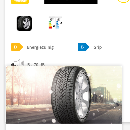
Premium
Energiezuinig
Grip
D
B
B - 70 dB
Info eprel