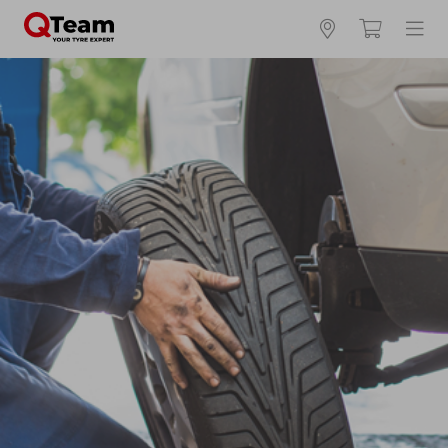
Kies en bestel uw banden online
Waar vind ik mijn bandenmaat?
Zomerbanden
4 seizoenen
Winterbanden
Breedte *
Hoogte *
Inch *
Runflat