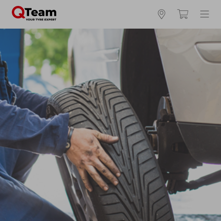
Kies en bestel uw banden online
Waar vind ik mijn bandenmaat?
Zomerbanden
4 seizoenen
Winterbanden
Breedte *
Hoogte *
Inch *
Runflat