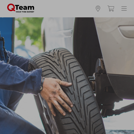
Kies en bestel uw banden online
Waar vind ik mijn bandenmaat?
Zomerbanden
4 seizoenen
Winterbanden
Breedte *
Hoogte *
Inch *
Runflat