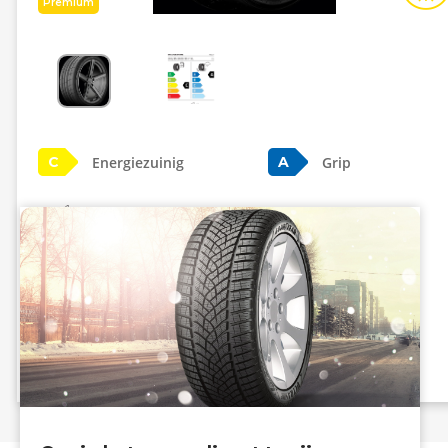
Premium
Energiezuinig
Grip
C
A
B - 72 dB
Info eprel