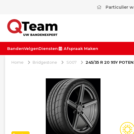
Particulier 
Banden
Velgen
Diensten
Afspraak Maken
Home
Bridgestone
S007
245/35 R 20 95Y POTE