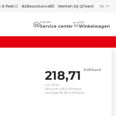
 & fleet
B2Bassistance
Werken bij QTeam
NL
Kies een
Mijn
Service center
Winkelwagen
218,71
EUR/band
incl. BTW
Recytyre 4,55 EUR/band
Montage 28,28 EUR/band