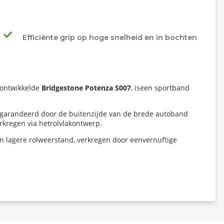
Efficiënte grip op hoge snelheid en in bochten
a ontwikkelde
Bridgestone Potenza S007
, iseen sportband
gegarandeerd door de buitenzijde van de brede autoband
rkregen via hetrolvlakontwerp.
n lagere rolweerstand, verkregen door eenvernuftige