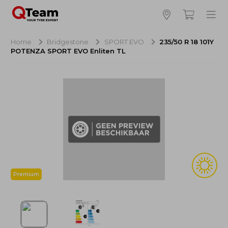
Bijna klaar!
4
Hoeveel banden wilt u bestellen?
Home
Bridgestone
SPORT EVO
235/50 R 18 101Y
POTENZA SPORT EVO Enliten TL
Aankoop banden
NaN EUR
Montage
NaN EUR
Recytyre
NaN EUR
Totaal inclusief BTW:
NaN EUR
Bestellen
Annuleren
Premium