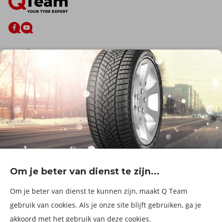
De firma
Wie zijn wij?
Blog
Onze dienstverlening
Banden
Velgen
Diensten
Afspraak Maken
Informatie over
Professionele voertuigen
Corporate
Services & fleet
Om je beter van dienst te zijn...
B2Bassistance
Werken bij QTeam
Om je beter van dienst te kunnen zijn, maakt Q Team
Maak een afspraak
gebruik van cookies. Als je onze site blijft gebruiken, ga je
akkoord met het gebruik van deze cookies.