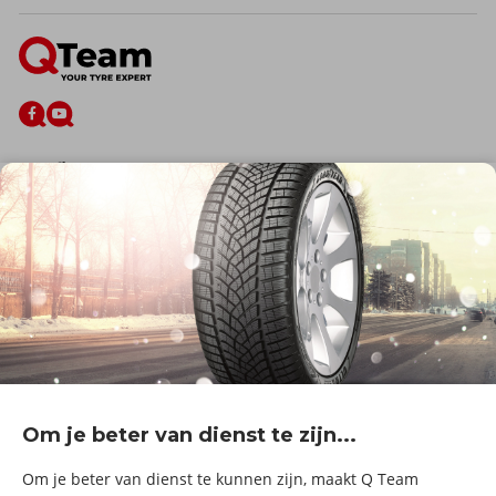
De firma
Wie zijn wij?
Blog
Onze dienstverlening
Banden
Velgen
Diensten
Afspraak Maken
Informatie over
Professionele voertuigen
Corporate
Services & fleet
Om je beter van dienst te zijn...
B2Bassistance
Werken bij QTeam
Om je beter van dienst te kunnen zijn, maakt Q Team