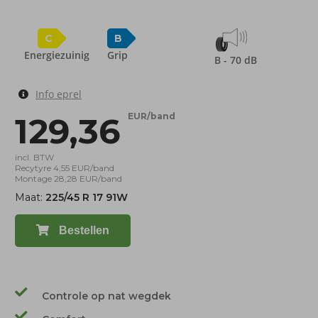
C
B
Energiezuinig
Grip
B - 70 dB
Info eprel
129,36
EUR/band
incl. BTW
Recytyre 4,55 EUR/band
Montage 28,28 EUR/band
Maat:
225/45 R 17 91W
Bestellen
Controle op nat wegdek