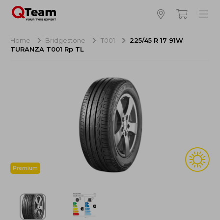
Bijna klaar!
4
Hoeveel banden wilt u bestellen?
Home
Bridgestone
T001
225/45 R 17 91W
TURANZA T001 Rp TL
Aankoop banden
NaN EUR
Montage
NaN EUR
Recytyre
NaN EUR
Totaal inclusief BTW:
NaN EUR
Bestellen
Annuleren
Premium