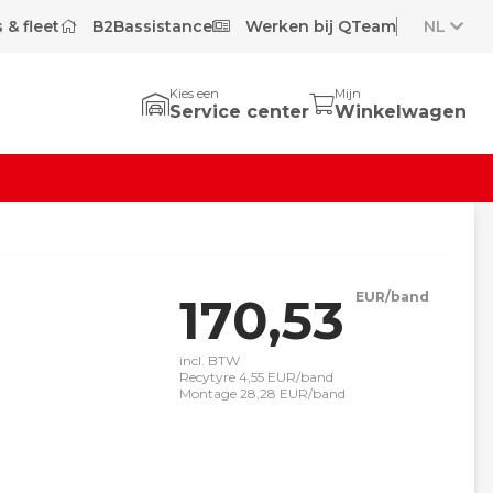
 & fleet
B2Bassistance
Werken bij QTeam
NL
Kies een
Mijn
Service center
Winkelwagen
170,53
EUR/band
incl. BTW
Recytyre 4,55 EUR/band
Montage 28,28 EUR/band