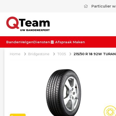
Particulier 
Banden
Velgen
Diensten
Afspraak Maken
Home
Bridgestone
T005
215/50 R 18 92W TURA