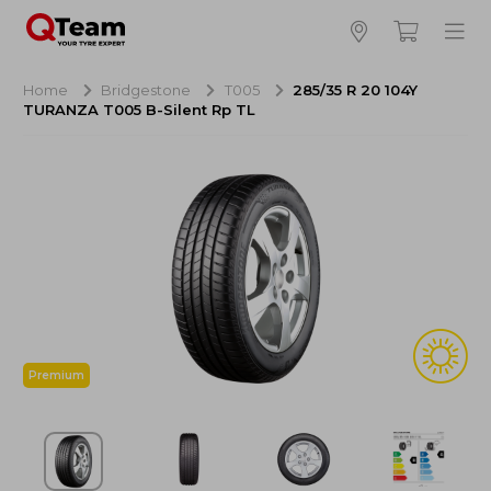
Bijna klaar!
4
Hoeveel banden wilt u bestellen?
Home
Bridgestone
T005
285/35 R 20 104Y
TURANZA T005 B-Silent Rp TL
Aankoop banden
NaN EUR
Montage
NaN EUR
Recytyre
NaN EUR
Totaal inclusief BTW:
NaN EUR
Bestellen
Annuleren
Premium