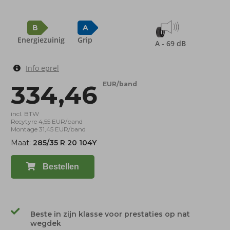
B
A
Energiezuinig
Grip
A - 69 dB
Info eprel
334,46
EUR/band
incl. BTW
Recytyre 4,55 EUR/band
Montage 31,45 EUR/band
Maat:
285/35 R 20 104Y
Bestellen
Beste in zijn klasse voor prestaties op nat
wegdek