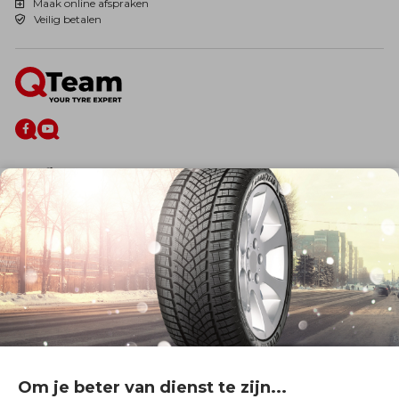
Maak online afspraken
Veilig betalen
De firma
Wie zijn wij?
Blog
Onze dienstverlening
Banden
Velgen
Diensten
Afspraak Maken
Informatie over
Professionele voertuigen
Corporate
Services & fleet
Om je beter van dienst te zijn...
B2Bassistance