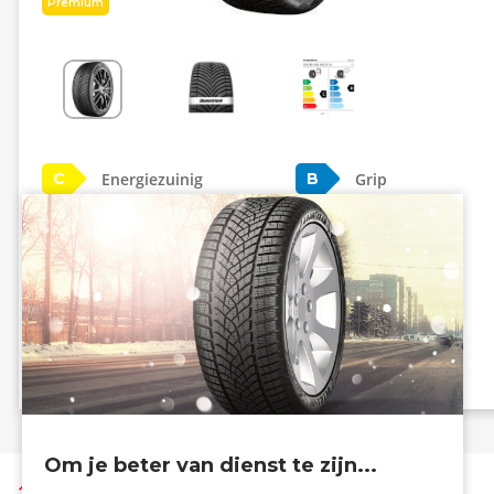
Premium
Energiezuinig
Grip
C
B
B - 70 dB
Info eprel
Om je beter van dienst te zijn...
Terug naar boven