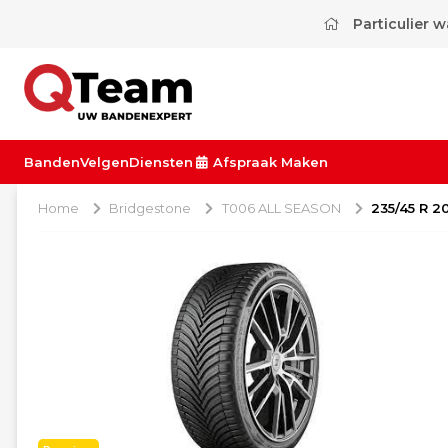
Particulier 
Banden
Velgen
Diensten
Afspraak Maken
Home
Bridgestone
T006 ALL SEASON
235/45 R 