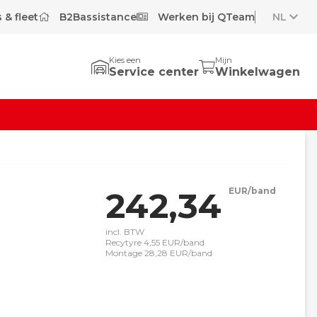
 & fleet
B2Bassistance
Werken bij QTeam
NL
Kies een
Mijn
Service center
Winkelwagen
242,34
EUR/band
incl. BTW
Recytyre 4,55 EUR/band
Montage 28,28 EUR/band