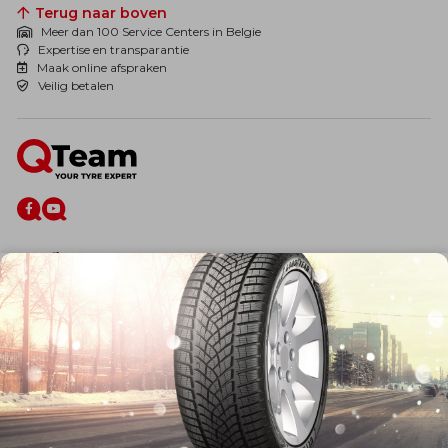
Terug naar boven
Meer dan 100 Service Centers in Belgie
Expertise en transparantie
Maak online afspraken
Veilig betalen
De firma
Wie zijn wij?
Blog
Onze dienstverlening
Banden
Velgen
Diensten
Afspraak Maken
Informatie over