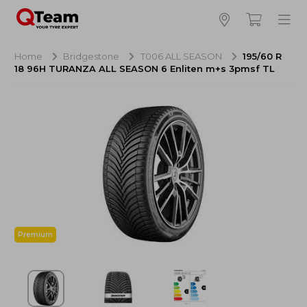
Bijna klaar!
4
Hoeveel banden wilt u bestellen?
Home
Bridgestone
T006 ALL SEASON
195/60 R
18 96H TURANZA ALL SEASON 6 Enliten m+s 3pmsf TL
Aankoop banden
NaN EUR
Montage
NaN EUR
Recytyre
NaN EUR
Totaal inclusief BTW:
NaN EUR
Bestellen
Annuleren
Premium