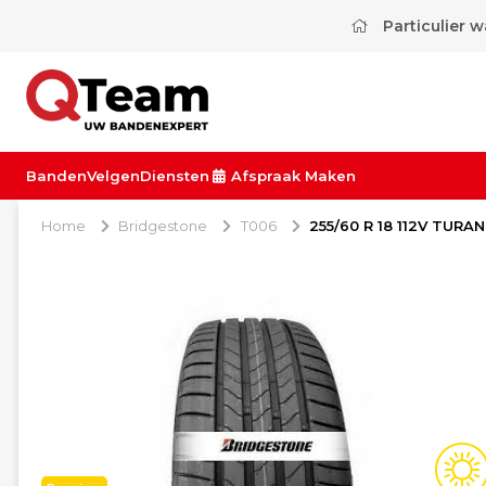
Particulier 
Banden
Velgen
Diensten
Afspraak Maken
Home
Bridgestone
T006
255/60 R 18 112V TURAN