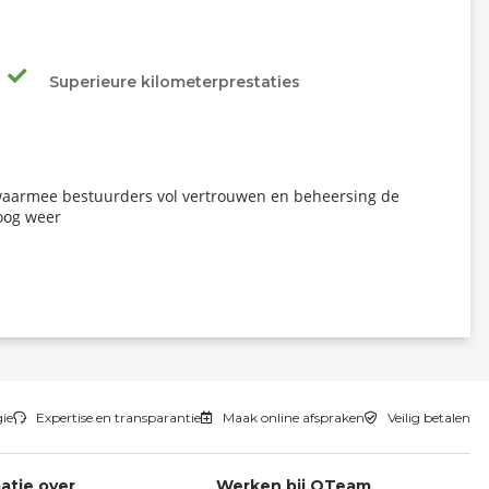
Superieure kilometerprestaties
aarmee bestuurders vol vertrouwen en beheersing de
roog weer
gie
Expertise en transparantie
Maak online afspraken
Veilig betalen
atie over
Werken bij QTeam