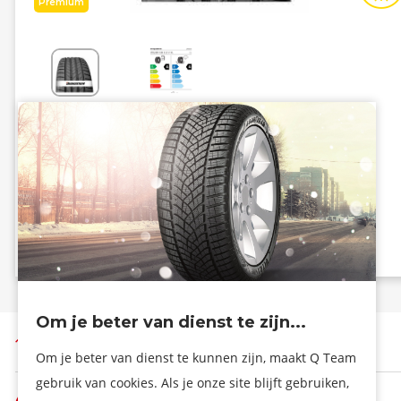
Premium
Energiezuinig
Grip
A
A
B - 71 dB
Info eprel
Om je beter van dienst te zijn...
Terug naar boven
Om je beter van dienst te kunnen zijn, maakt Q Team
gebruik van cookies. Als je onze site blijft gebruiken,
De firma