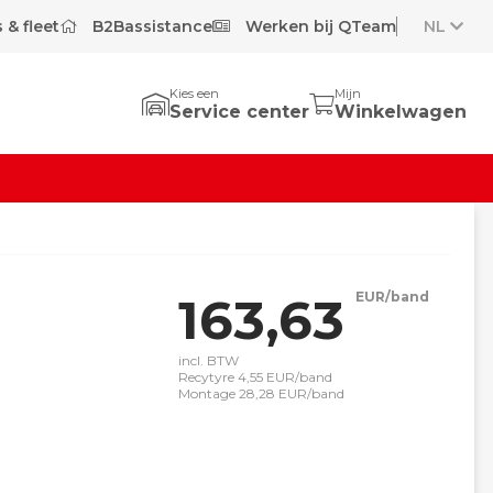
 & fleet
B2Bassistance
Werken bij QTeam
NL
Kies een
Mijn
Service center
Winkelwagen
163,63
EUR/band
incl. BTW
Recytyre 4,55 EUR/band
Montage 28,28 EUR/band