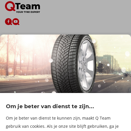
De firma
Wie zijn wij?
Blog
Onze dienstverlening
Banden
Velgen
Diensten
Afspraak Maken
Informatie over
Professionele voertuigen
Corporate
Services & fleet
Om je beter van dienst te zijn...
B2Bassistance
Werken bij QTeam
Om je beter van dienst te kunnen zijn, maakt Q Team
Maak een afspraak
gebruik van cookies. Als je onze site blijft gebruiken, ga je