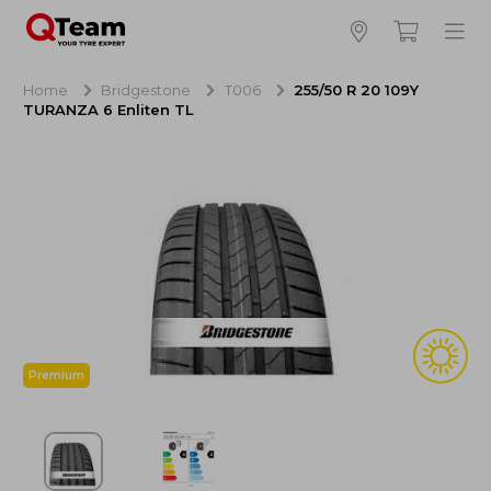
Bijna klaar!
4
Hoeveel banden wilt u bestellen?
Home
Bridgestone
T006
255/50 R 20 109Y
TURANZA 6 Enliten TL
Aankoop banden
NaN EUR
Montage
NaN EUR
Recytyre
NaN EUR
Totaal inclusief BTW:
NaN EUR
Bestellen
Annuleren
Premium