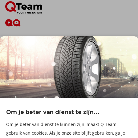
De firma
Wie zijn wij?
Blog
Onze dienstverlening
Banden
Velgen
Diensten
Afspraak Maken
Informatie over
Professionele voertuigen
Corporate
Services & fleet
Om je beter van dienst te zijn...
B2Bassistance
Werken bij QTeam
Om je beter van dienst te kunnen zijn, maakt Q Team
Maak een afspraak
gebruik van cookies. Als je onze site blijft gebruiken, ga je