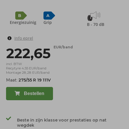
B
A
Energiezuinig
Grip
B - 70 dB
Info eprel
222,65
EUR/band
incl. BTW
Recytyre 4,55 EUR/band
Montage 28,28 EUR/band
Maat:
275/55 R 19 111V
Bestellen
Beste in zijn klasse voor prestaties op nat
wegdek