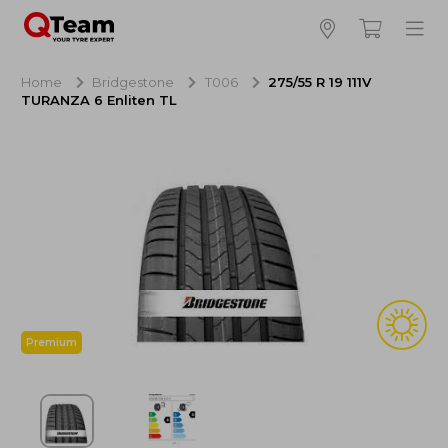
Bijna klaar!
4
Hoeveel banden wilt u bestellen?
Home
Bridgestone
T006
275/55 R 19 111V
TURANZA 6 Enliten TL
Aankoop banden
NaN EUR
Montage
NaN EUR
Recytyre
NaN EUR
Totaal inclusief BTW:
NaN EUR
Bestellen
Annuleren
Premium