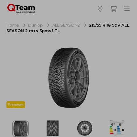
Bijna klaar!
4
Hoeveel banden wilt u bestellen?
Home
Dunlop
ALL SEASON2
215/55 R 18 99V ALL
SEASON 2 m+s 3pmsf TL
Aankoop banden
NaN EUR
Montage
NaN EUR
Recytyre
NaN EUR
Totaal inclusief BTW:
NaN EUR
Bestellen
Annuleren
Premium