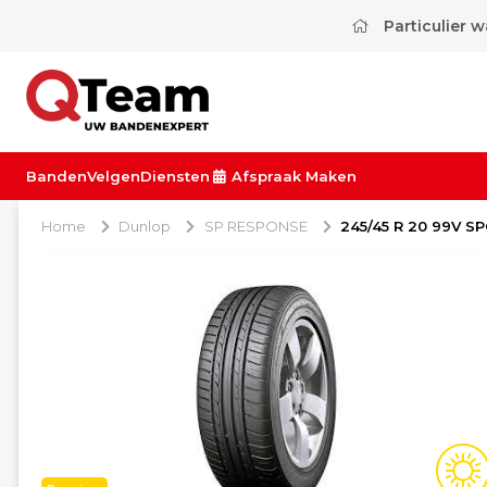
Particulier 
Banden
Velgen
Diensten
Afspraak Maken
Home
Dunlop
SP RESPONSE
245/45 R 20 99V S