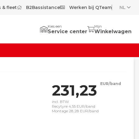
 & fleet
B2Bassistance
Werken bij QTeam
NL
Kies een
Mijn
Service center
Winkelwagen
231,23
EUR/band
incl. BTW
Recytyre 4,55 EUR/band
Montage 28,28 EUR/band