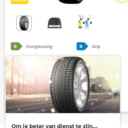
Premium
Energiezuinig
Grip
B
B
B - 69 dB
Info eprel
Om je beter van dienst te zijn...