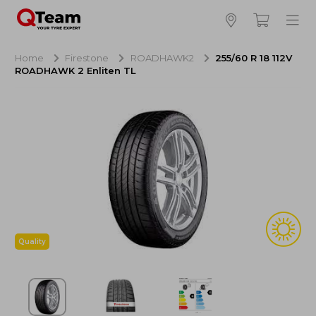
Bijna klaar!
4
Hoeveel banden wilt u bestellen?
Home
Firestone
ROADHAWK2
255/60 R 18 112V
ROADHAWK 2 Enliten TL
Aankoop banden
NaN EUR
Montage
NaN EUR
Recytyre
NaN EUR
Totaal inclusief BTW:
NaN EUR
Bestellen
Annuleren
Quality