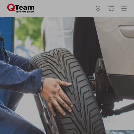
Kies en bestel uw banden online
Waar vind ik mijn bandenmaat?
Zomerbanden
4 seizoenen
Winterbanden
Breedte *
Hoogte *
Inch *
Runflat