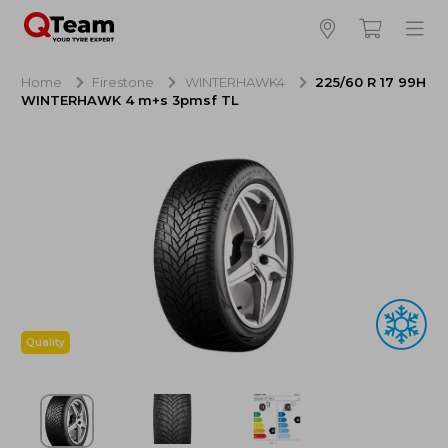
Bijna klaar!
4
Hoeveel banden wilt u bestellen?
Home
Firestone
WINTERHAWK4
225/60 R 17 99H
WINTERHAWK 4 m+s 3pmsf TL
Aankoop banden
NaN EUR
Montage
NaN EUR
Recytyre
NaN EUR
Totaal inclusief BTW:
NaN EUR
Bestellen
Annuleren
Quality