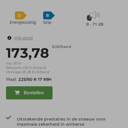
D
B
Energiezuinig
Grip
B - 71 dB
Info eprel
173,78
EUR/band
incl. BTW
Recytyre 4,55 EUR/band
Montage 28,28 EUR/band
Maat:
225/60 R 17 99H
Bestellen
Uitstekende prestaties in de sneeuw voor
maximale zekerheid in winterse