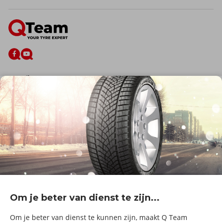
De firma
Wie zijn wij?
Blog
Onze dienstverlening
Banden
Velgen
Diensten
Afspraak Maken
Informatie over
Professionele voertuigen
Corporate
Services & fleet
Om je beter van dienst te zijn...
B2Bassistance
Werken bij QTeam
Om je beter van dienst te kunnen zijn, maakt Q Team