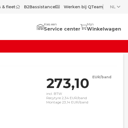
 & fleet
B2Bassistance
Werken bij QTeam
NL
Kies een
Mijn
Service center
Winkelwagen
273,10
EUR/band
incl. BTW
Recytyre 2,34 EUR/band
Montage 23,14 EUR/band