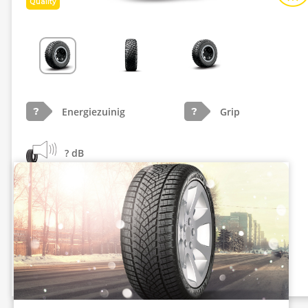
Quality
Energiezuinig
Grip
?
?
? dB
Info eprel