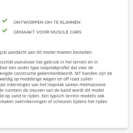
ONTWORPEN OM TE KLIMMEN
GEMAAKT VOOR MUSCLE CARS
ngzal aandacht aan dit model moeten besteden.
chikt vooralvoor het gebruik in het terrein en in
r een ander type loopvlakprofiel dat voor de
rstevigde constructie gekenmerktwordt. MT banden zijn de
eweldig op modderige wegen en off road zullen
iepe inkervingen van het loopvlak samen metmassieve
ote ruimtein de sleuven van de band wordt dit model
d op zand te rijden. Een typisch terrein modelis ook
 maken overinkervingen of scheuren tijdens het rijden