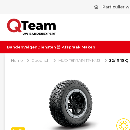
Particulier 
Banden
Velgen
Diensten
Afspraak Maken
Home
Goodrich
MUD TERRAIN T/A KM3
32/ R 15 