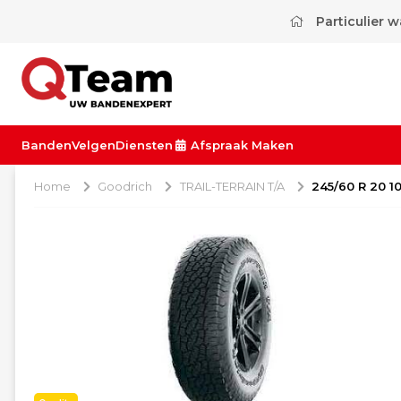
Particulier 
Banden
Velgen
Diensten
Afspraak Maken
Home
Goodrich
TRAIL-TERRAIN T/A
245/60 R 20 