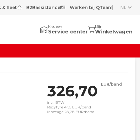
 & fleet
B2Bassistance
Werken bij QTeam
NL
Kies een
Mijn
Service center
Winkelwagen
326,70
EUR/band
incl. BTW
Recytyre 4,55 EUR/band
Montage 28,28 EUR/band