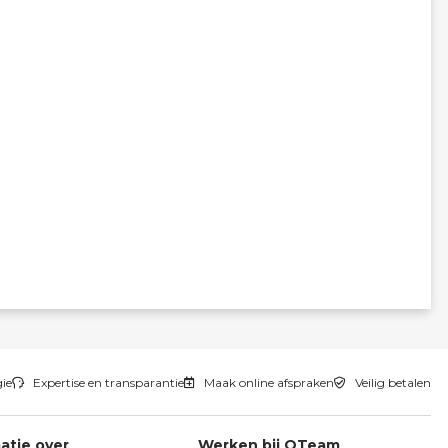
gie
Expertise en transparantie
Maak online afspraken
Veilig betalen
atie over
Werken bij QTeam