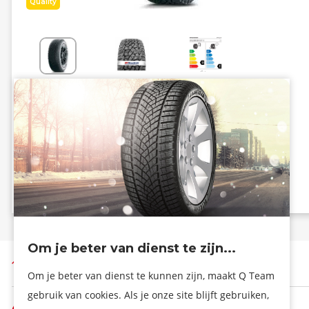
Quality
Energiezuinig
Grip
D
E
B - 72 dB
Info eprel
Om je beter van dienst te zijn...
Terug naar boven
Om je beter van dienst te kunnen zijn, maakt Q Team
gebruik van cookies. Als je onze site blijft gebruiken,
De firma