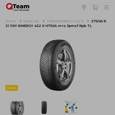
Bijna klaar!
4
Hoeveel banden wilt u bestellen?
Home
Hankook
H750A KINERGY 4S2 X
275/45 R
21 110Y KINERGY 4S2 X H750A m+s 3pmsf Rpb TL
Aankoop banden
NaN EUR
Montage
NaN EUR
Recytyre
NaN EUR
Totaal inclusief BTW:
NaN EUR
Bestellen
Annuleren
Quality