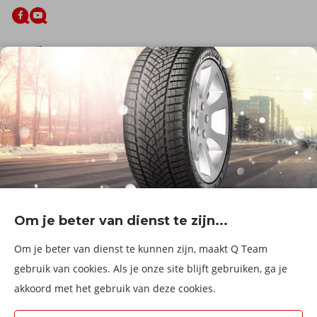
De firma
Wie zijn wij?
Blog
Onze dienstverlening
Banden
Velgen
Diensten
Afspraak Maken
Informatie over
Professionele voertuigen
Corporate
Services & fleet
Om je beter van dienst te zijn...
B2Bassistance
Werken bij QTeam
Om je beter van dienst te kunnen zijn, maakt Q Team
Maak een afspraak
gebruik van cookies. Als je onze site blijft gebruiken, ga je
akkoord met het gebruik van deze cookies.
Kies een service center