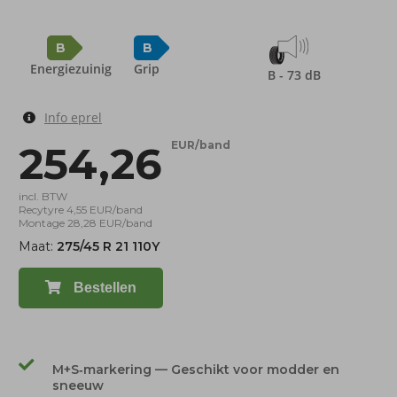
B
B
Energiezuinig
Grip
B - 73 dB
Info eprel
254,26
EUR/band
incl. BTW
Recytyre 4,55 EUR/band
Montage 28,28 EUR/band
Maat:
275/45 R 21 110Y
Bestellen
M+S‑markering — Geschikt voor modder en
sneeuw