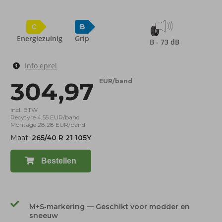
C
B
Energiezuinig
Grip
B - 73 dB
Info eprel
304,97
EUR/band
incl. BTW
Recytyre 4,55 EUR/band
Montage 28,28 EUR/band
Maat:
265/40 R 21 105Y
Bestellen
M+S‑markering — Geschikt voor modder en
sneeuw