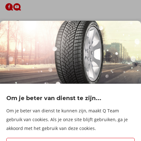
De firma
Wie zijn wij?
Blog
Onze dienstverlening
Banden
Velgen
Diensten
Afspraak Maken
Informatie over
Professionele voertuigen
Corporate
Services & fleet
Om je beter van dienst te zijn...
B2Bassistance
Werken bij QTeam
Om je beter van dienst te kunnen zijn, maakt Q Team
Maak een afspraak
gebruik van cookies. Als je onze site blijft gebruiken, ga je
akkoord met het gebruik van deze cookies.
Kies een service center