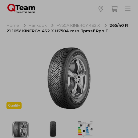
Bijna klaar!
4
Hoeveel banden wilt u bestellen?
Home
Hankook
H750A KINERGY 4S2 X
265/40 R
21 105Y KINERGY 4S2 X H750A m+s 3pmsf Rpb TL
Aankoop banden
NaN EUR
Montage
NaN EUR
Recytyre
NaN EUR
Totaal inclusief BTW:
NaN EUR
Bestellen
Annuleren
Quality