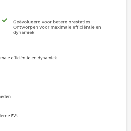
Geëvolueerd voor betere prestaties —
Ontworpen voor maximale efficiëntie en
dynamiek
ale efficiëntie en dynamiek
heden
derne EV’s