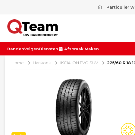
Particulier 
Banden
Velgen
Diensten
Afspraak Maken
Home
Hankook
IK01A ION EVO SUV
225/60 R 18 