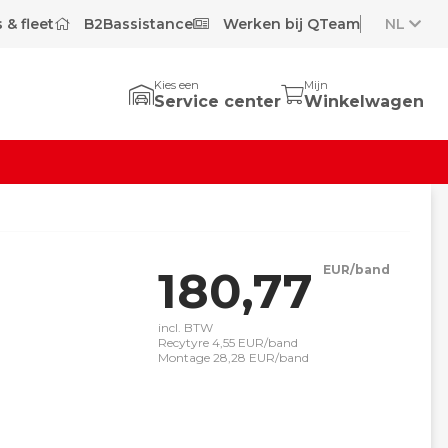
 & fleet
B2Bassistance
Werken bij QTeam
NL
Kies een
Mijn
Service center
Winkelwagen
180,77
EUR/band
incl. BTW
Recytyre 4,55 EUR/band
Montage 28,28 EUR/band