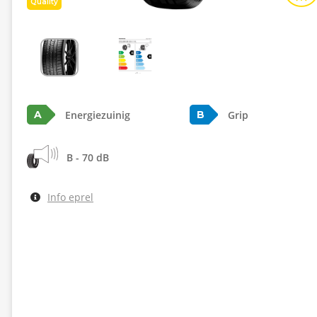
Quality
Energiezuinig
Grip
A
B
B - 70 dB
Info eprel