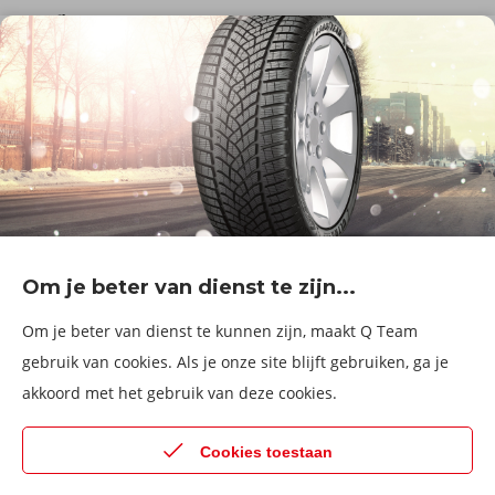
De firma
Wie zijn wij?
Blog
Onze dienstverlening
Banden
Velgen
Diensten
Afspraak Maken
Informatie over
Professionele voertuigen
Corporate
Services & fleet
Om je beter van dienst te zijn...
B2Bassistance
Werken bij QTeam
Om je beter van dienst te kunnen zijn, maakt Q Team
Maak een afspraak
gebruik van cookies. Als je onze site blijft gebruiken, ga je
akkoord met het gebruik van deze cookies.
Kies een service center
Cookies toestaan
© 2026 Q Team