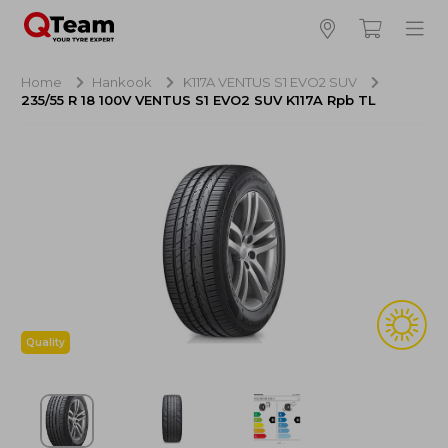
Bijna klaar!
4
Hoeveel banden wilt u bestellen?
Home
Hankook
K117A VENTUS S1 EVO2 SUV
235/55 R 18 100V VENTUS S1 EVO2 SUV K117A Rpb TL
Aankoop banden
NaN EUR
Montage
NaN EUR
Recytyre
NaN EUR
Totaal inclusief BTW:
NaN EUR
Bestellen
Annuleren
Quality