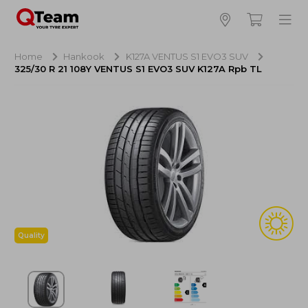
Bijna klaar!
4
Hoeveel banden wilt u bestellen?
Home
Hankook
K127A VENTUS S1 EVO3 SUV
325/30 R 21 108Y VENTUS S1 EVO3 SUV K127A Rpb TL
Aankoop banden
NaN EUR
Montage
NaN EUR
Recytyre
NaN EUR
Totaal inclusief BTW:
NaN EUR
Bestellen
Annuleren
Quality