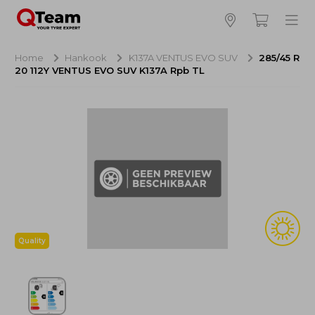
Bijna klaar!
4
Hoeveel banden wilt u bestellen?
Home
Hankook
K137A VENTUS EVO SUV
285/45 R
20 112Y VENTUS EVO SUV K137A Rpb TL
Aankoop banden
NaN EUR
Montage
NaN EUR
Recytyre
NaN EUR
Totaal inclusief BTW:
NaN EUR
Bestellen
Annuleren
Quality