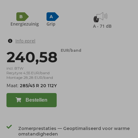
B
A
Energiezuinig
Grip
A - 71 dB
Info eprel
240,58
EUR/band
incl. BTW
Recytyre 4,55 EUR/band
Montage 28,28 EUR/band
Maat:
285/45 R 20 112Y
Bestellen
Zomerprestaties — Geoptimaliseerd voor warme
omstandigheden