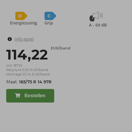
D
C
Energiezuinig
Grip
A - 69 dB
Info eprel
114,22
EUR/band
incl. BTW
Recytyre 5,30 EUR/band
Montage 23,14 EUR/band
Maat:
165/75 R 14 97R
Bestellen