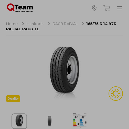
Bijna klaar!
4
Hoeveel banden wilt u bestellen?
Home
Hankook
RA08 RADIAL
165/75 R 14 97R
RADIAL RA08 TL
Aankoop banden
NaN EUR
Montage
NaN EUR
Recytyre
NaN EUR
Totaal inclusief BTW:
NaN EUR
Bestellen
Annuleren
Quality