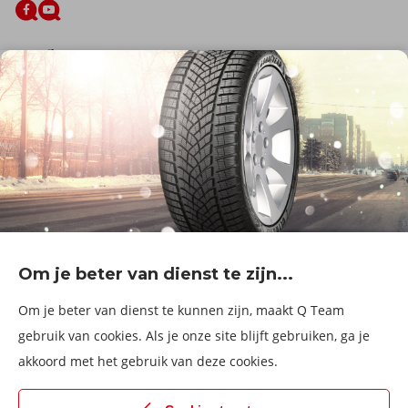
De firma
Wie zijn wij?
Blog
Onze dienstverlening
Banden
Velgen
Diensten
Afspraak Maken
Informatie over
Professionele voertuigen
Corporate
Services & fleet
Om je beter van dienst te zijn...
B2Bassistance
Werken bij QTeam
Om je beter van dienst te kunnen zijn, maakt Q Team
Maak een afspraak
gebruik van cookies. Als je onze site blijft gebruiken, ga je
akkoord met het gebruik van deze cookies.
Kies een service center