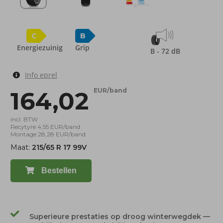
C
B
Energiezuinig
Grip
B - 72 dB
Info eprel
164,02
EUR/band
incl. BTW
Recytyre 4,55 EUR/band
Montage 28,28 EUR/band
Maat:
215/65 R 17 99V
Bestellen
Superieure prestaties op droog winterwegdek —