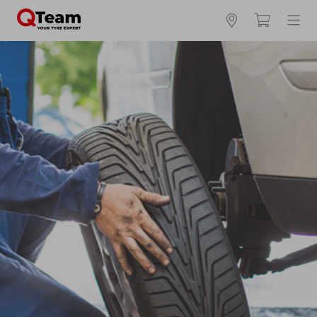
Kies en bestel uw banden online
Waar vind ik mijn bandenmaat?
Zomerbanden
4 seizoenen
Winterbanden
Breedte *
Hoogte *
Inch *
Runflat