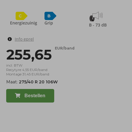
C
B
Energiezuinig
Grip
B - 73 dB
Info eprel
255,65
EUR/band
incl. BTW
Recytyre 4,55 EUR/band
Montage 31,45 EUR/band
Maat:
275/40 R 20 106W
Bestellen