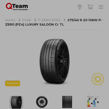
Bijna klaar!
4
Hoeveel banden wilt u bestellen?
Home
Pirelli
P-ZERO (PZ4)
275/40 R 20 106W P-
ZERO (PZ4) LUXURY SALOON Cr TL
Aankoop banden
NaN EUR
Montage
NaN EUR
Recytyre
NaN EUR
Totaal inclusief BTW:
NaN EUR
Bestellen
Annuleren
Premium