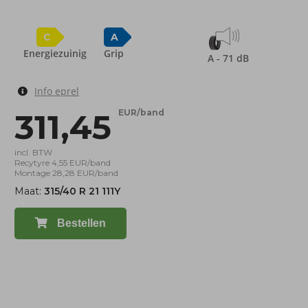
C
A
Energiezuinig
Grip
A - 71 dB
Info eprel
311,45
EUR/band
incl. BTW
Recytyre 4,55 EUR/band
Montage 28,28 EUR/band
Maat:
315/40 R 21 111Y
Bestellen