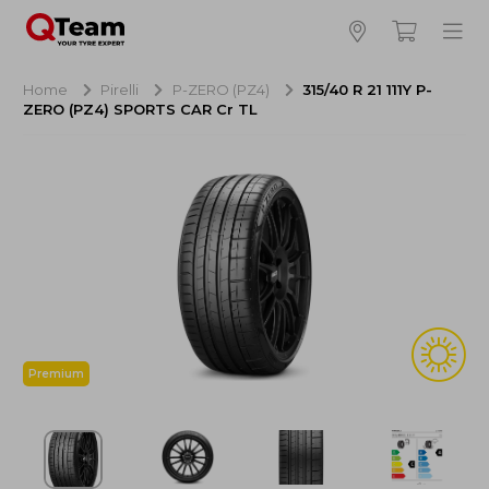
Bijna klaar!
4
Hoeveel banden wilt u bestellen?
Home
Pirelli
P-ZERO (PZ4)
315/40 R 21 111Y P-
ZERO (PZ4) SPORTS CAR Cr TL
Aankoop banden
NaN EUR
Montage
NaN EUR
Recytyre
NaN EUR
Totaal inclusief BTW:
NaN EUR
Bestellen
Annuleren
Premium