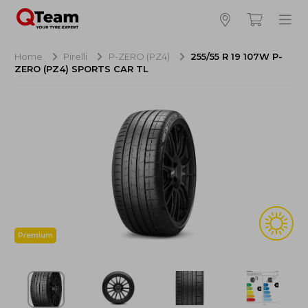
Bijna klaar!
4
Hoeveel banden wilt u bestellen?
Home
Pirelli
P-ZERO (PZ4)
255/55 R 19 107W P-
ZERO (PZ4) SPORTS CAR TL
Aankoop banden
NaN EUR
Montage
NaN EUR
Recytyre
NaN EUR
Totaal inclusief BTW:
NaN EUR
Bestellen
Annuleren
Premium