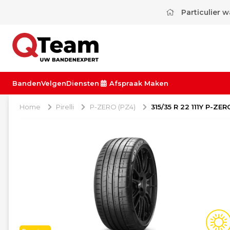
Particulier 
Banden
Velgen
Diensten
Afspraak Maken
Home
Pirelli
P-ZERO (PZ4)
315/35 R 22 111Y P-ZE