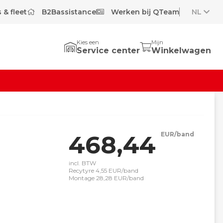
 & fleet
B2Bassistance
Werken bij QTeam
NL
Kies een
Mijn
Service center
Winkelwagen
468,44
EUR/band
incl. BTW
Recytyre 4,55 EUR/band
Montage 28,28 EUR/band