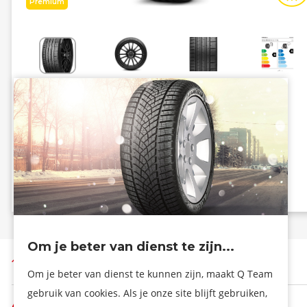
Premium
Energiezuinig
Grip
B
A
A - 71 dB
Info eprel
Om je beter van dienst te zijn...
Terug naar boven
Om je beter van dienst te kunnen zijn, maakt Q Team
gebruik van cookies. Als je onze site blijft gebruiken,
De firma