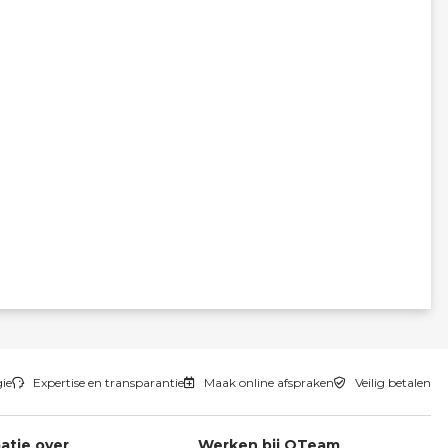
gie
Expertise en transparantie
Maak online afspraken
Veilig betalen
atie over
Werken bij QTeam