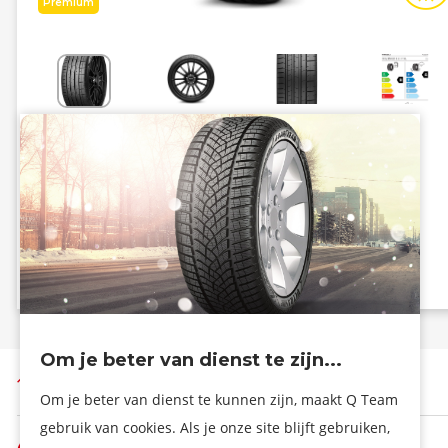
Premium
Energiezuinig
Grip
B
A
A - 71 dB
Info eprel
Om je beter van dienst te zijn...
Terug naar boven
Om je beter van dienst te kunnen zijn, maakt Q Team
gebruik van cookies. Als je onze site blijft gebruiken,
De firma