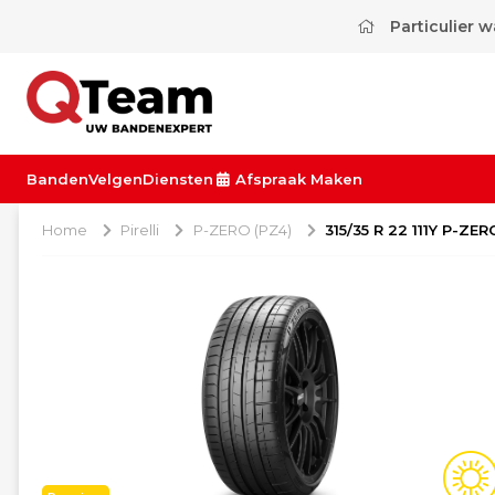
Particulier 
Banden
Velgen
Diensten
Afspraak Maken
Home
Pirelli
P-ZERO (PZ4)
315/35 R 22 111Y P-ZE