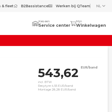
 & fleet
B2Bassistance
Werken bij QTeam
NL
Kies een
Mijn
Service center
Winkelwagen
543,62
EUR/band
incl. BTW
Recytyre 4,55 EUR/band
Montage 28,28 EUR/band