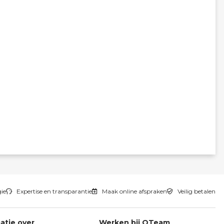
gie
Expertise en transparantie
Maak online afspraken
Veilig betalen
atie over
Werken bij QTeam